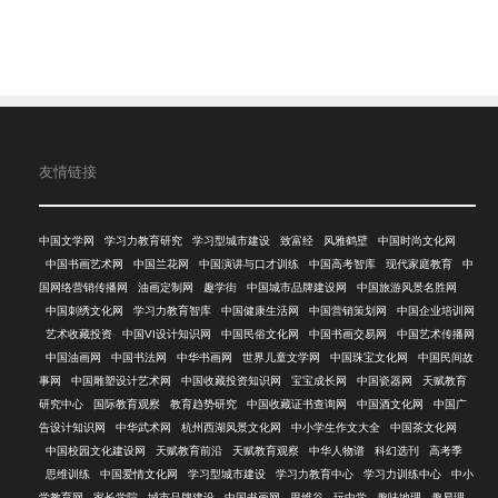
友情链接
中国文学网
学习力教育研究
学习型城市建设
致富经
风雅鹤壁
中国时尚文化网
中国书画艺术网
中国兰花网
中国演讲与口才训练
中国高考智库
现代家庭教育
中
国网络营销传播网
油画定制网
趣学街
中国城市品牌建设网
中国旅游风景名胜网
中国刺绣文化网
学习力教育智库
中国健康生活网
中国营销策划网
中国企业培训网
艺术收藏投资
中国VI设计知识网
中国民俗文化网
中国书画交易网
中国艺术传播网
中国油画网
中国书法网
中华书画网
世界儿童文学网
中国珠宝文化网
中国民间故
事网
中国雕塑设计艺术网
中国收藏投资知识网
宝宝成长网
中国瓷器网
天赋教育
研究中心
国际教育观察
教育趋势研究
中国收藏证书查询网
中国酒文化网
中国广
告设计知识网
中华武术网
杭州西湖风景文化网
中小学生作文大全
中国茶文化网
中国校园文化建设网
天赋教育前沿
天赋教育观察
中华人物谱
科幻选刊
高考季
思维训练
中国爱情文化网
学习型城市建设
学习力教育中心
学习力训练中心
中小
学教育网
家长学院
城市品牌建设
中国书画网
思维谷
玩中学
趣味地理
趣易理