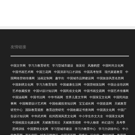
友情链接
中国文学网
学习力教育研究
学习型城市建设
致富经
风雅鹤壁
中国时尚文化网
中国书画艺术网
中国兰花网
中国演讲与口才训练
中国高考智库
现代家庭教育
中
国网络营销传播网
油画定制网
趣学街
中国城市品牌建设网
中国旅游风景名胜网
中国刺绣文化网
学习力教育智库
中国健康生活网
中国营销策划网
中国企业培训网
艺术收藏投资
中国VI设计知识网
中国民俗文化网
中国书画交易网
中国艺术传播网
中国油画网
中国书法网
中华书画网
世界儿童文学网
中国珠宝文化网
中国民间故
事网
中国雕塑设计艺术网
中国收藏投资知识网
宝宝成长网
中国瓷器网
天赋教育
研究中心
国际教育观察
教育趋势研究
中国收藏证书查询网
中国酒文化网
中国广
告设计知识网
中华武术网
杭州西湖风景文化网
中小学生作文大全
中国茶文化网
中国校园文化建设网
天赋教育前沿
天赋教育观察
中华人物谱
科幻选刊
高考季
思维训练
中国爱情文化网
学习型城市建设
学习力教育中心
学习力训练中心
中小