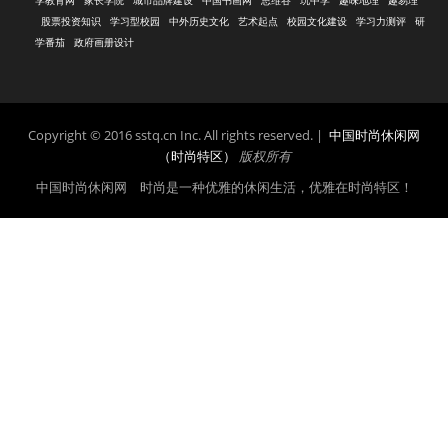
学教育网
家长学院
城市品牌建设
中国书画网
思维谷
玩中学
趣味地理
趣易理
股票投资知识
学习型校园
中外历史文化
艺术起点
校园文化建设
学习力测评
研
学番茄
政府画册设计
Copyright © 2016 sstq.cn Inc. All rights reserved. |
中国时尚休闲网
（时尚特区）
版权所有
中国时尚休闲网 时尚是一种优雅的休闲生活，优雅在时尚特区！