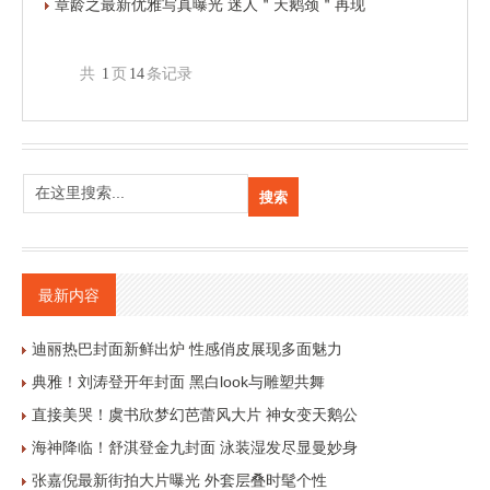
章龄之最新优雅写真曝光 迷人＂天鹅颈＂再现
共
1
页
14
条记录
最新内容
迪丽热巴封面新鲜出炉 性感俏皮展现多面魅力
典雅！刘涛登开年封面 黑白look与雕塑共舞
直接美哭！虞书欣梦幻芭蕾风大片 神女变天鹅公
海神降临！舒淇登金九封面 泳装湿发尽显曼妙身
张嘉倪最新街拍大片曝光 外套层叠时髦个性