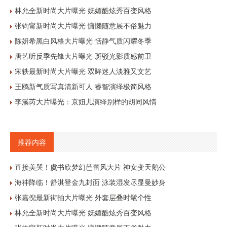
林允全新时尚大片曝光 妩媚酷炫秀百变风格
张钧甯新时尚大片曝光 慵懒随意展不俗魅力
陈妍希黑白风格大片曝光 恬静气质闪耀冬季
唐艺昕反季先锋大片曝光 斑驳光影质感前卫
宋轶最新时尚大片曝光 双眸迷人淡雅又文艺
王鸥新气质写真清新可人 睿智演绎极简风格
李溪芮大片曝光：京妞儿演绎别样的胡同风情
推荐内容
直接美哭！虞书欣梦幻芭蕾风大片 神女变天鹅公
海神降临！舒淇登金九封面 泳装湿发尽显曼妙身
张嘉倪最新街拍大片曝光 外套层叠时髦个性
林允全新时尚大片曝光 妩媚酷炫秀百变风格