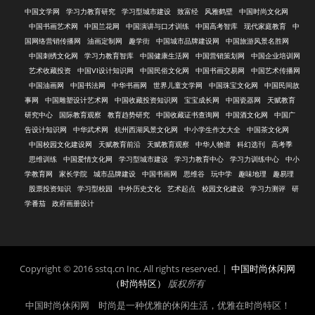
中国文学网
学习力教育研究
学习型城市建设
致富经
风雅鹤壁
中国时尚文化网
中国书画艺术网
中国兰花网
中国演讲与口才训练
中国高考智库
现代家庭教育
中
国网络营销传播网
油画定制网
趣学街
中国城市品牌建设网
中国旅游风景名胜网
中国刺绣文化网
学习力教育智库
中国健康生活网
中国营销策划网
中国企业培训网
艺术收藏投资
中国VI设计知识网
中国民俗文化网
中国书画交易网
中国艺术传播网
中国油画网
中国书法网
中华书画网
世界儿童文学网
中国珠宝文化网
中国民间故
事网
中国雕塑设计艺术网
中国收藏投资知识网
宝宝成长网
中国瓷器网
天赋教育
研究中心
国际教育观察
教育趋势研究
中国收藏证书查询网
中国酒文化网
中国广
告设计知识网
中华武术网
杭州西湖风景文化网
中小学生作文大全
中国茶文化网
中国校园文化建设网
天赋教育前沿
天赋教育观察
中华人物谱
科幻选刊
高考季
思维训练
中国爱情文化网
学习型城市建设
学习力教育中心
学习力训练中心
中小
学教育网
家长学院
城市品牌建设
中国书画网
思维谷
玩中学
趣味地理
趣易理
股票投资知识
学习型校园
中外历史文化
艺术起点
校园文化建设
学习力测评
研
学番茄
政府画册设计
Copyright © 2016 sstq.cn Inc. All rights reserved. |
中国时尚休闲网
（时尚特区）
版权所有
中国时尚休闲网 时尚是一种优雅的休闲生活，优雅在时尚特区！