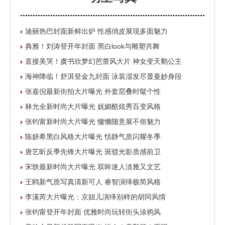
迪丽热巴封面新鲜出炉 性感俏皮展现多面魅力
典雅！刘涛登开年封面 黑白look与雕塑共舞
直接美哭！虞书欣梦幻芭蕾风大片 神女变天鹅公主
海神降临！舒淇登金九封面 泳装湿发尽显曼妙身段
张嘉倪最新街拍大片曝光 外套层叠时髦个性
林允全新时尚大片曝光 妩媚酷炫秀百变风格
张钧甯新时尚大片曝光 慵懒随意展不俗魅力
陈妍希黑白风格大片曝光 恬静气质闪耀冬季
唐艺昕反季先锋大片曝光 斑驳光影质感前卫
宋轶最新时尚大片曝光 双眸迷人淡雅又文艺
王鸥新气质写真清新可人 睿智演绎极简风格
李溪芮大片曝光：京妞儿演绎别样的胡同风情
张钧甯登开年封面 优雅时尚玩转街头涂鸦风