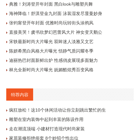
典雅！刘涛登开年封面 黑白look与雕塑共舞
海神降临！舒淇登金九封面 泳装湿发尽显曼妙身
张钧甯登开年封面 优雅时尚玩转街头涂鸦风
直接美哭！虞书欣梦幻芭蕾风大片 神女变天鹅公
宋轶最新时尚大片曝光 双眸迷人淡雅又文艺
陈妍希黑白风格大片曝光 恬静气质闪耀冬季
迪丽热巴封面新鲜出炉 性感俏皮展现多面魅力
林允全新时尚大片曝光 妩媚酷炫秀百变风格
特荐内容
疯狂放松！这10个休闲活动让你立刻跳出繁忙的生
雕塑在室内装饰中起到丰富的陈设作用
走在潮流顶端 小建材打造现代时尚家装
家居装修拒绝俗套 8个妙招个性出位