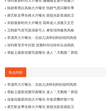
张钧甯新时尚大片曝光 慵懒随意展不俗魅力
陈妍希黑白风格大片曝光 恬静气质闪耀冬季
唐艺昕反季先锋大片曝光 斑驳光影质感前卫
宋轶最新时尚大片曝光 双眸迷人淡雅又文艺
王鸥新气质写真清新可人 睿智演绎极简风格
李溪芮大片曝光：京妞儿演绎别样的胡同风情
张钧甯登开年封面 优雅时尚玩转街头涂鸦风
章龄之最新优雅写真曝光 迷人＂天鹅颈＂再现
热点内容
李溪芮大片曝光：京妞儿演绎别样的胡同风情
章龄之最新优雅写真曝光 迷人＂天鹅颈＂再现
张嘉倪最新街拍大片曝光 外套层叠时髦个性
唐艺昕反季先锋大片曝光 斑驳光影质感前卫