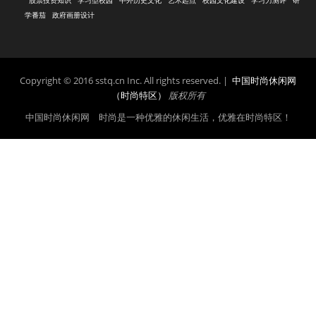
股票投资知识
学习型校园
中外历史文化
艺术起点
校园文化建设
学习力测评
研
学番茄
政府画册设计
Copyright © 2016 sstq.cn Inc. All rights reserved. |
中国时尚休闲网
（时尚特区）
版权所有
中国时尚休闲网 时尚是一种优雅的休闲生活，优雅在时尚特区！