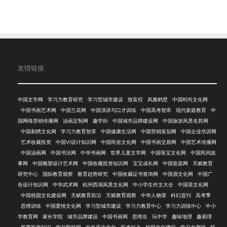
友情链接
中国文学网
学习力教育研究
学习型城市建设
致富经
风雅鹤壁
中国时尚文化网
中国书画艺术网
中国兰花网
中国演讲与口才训练
中国高考智库
现代家庭教育
中
国网络营销传播网
油画定制网
趣学街
中国城市品牌建设网
中国旅游风景名胜网
中国刺绣文化网
学习力教育智库
中国健康生活网
中国营销策划网
中国企业培训网
艺术收藏投资
中国VI设计知识网
中国民俗文化网
中国书画交易网
中国艺术传播网
中国油画网
中国书法网
中华书画网
世界儿童文学网
中国珠宝文化网
中国民间故
事网
中国雕塑设计艺术网
中国收藏投资知识网
宝宝成长网
中国瓷器网
天赋教育
研究中心
国际教育观察
教育趋势研究
中国收藏证书查询网
中国酒文化网
中国广
告设计知识网
中华武术网
杭州西湖风景文化网
中小学生作文大全
中国茶文化网
中国校园文化建设网
天赋教育前沿
天赋教育观察
中华人物谱
科幻选刊
高考季
思维训练
中国爱情文化网
学习型城市建设
学习力教育中心
学习力训练中心
中小
学教育网
家长学院
城市品牌建设
中国书画网
思维谷
玩中学
趣味地理
趣易理