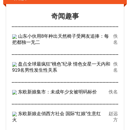
奇闻趣事
山东小伙用8年种出天然椅子受网友追捧：每
佚
把都独一无二
名
盘点全球最疯狂“桃色”纪录 情色女星一天内和
佚
919名男性发生性关系
名
东欧新娘集市：未成年少女被明码标价
佚名
东欧新娘走俏西方社会 国际“红娘”生意红
赵远
火
方