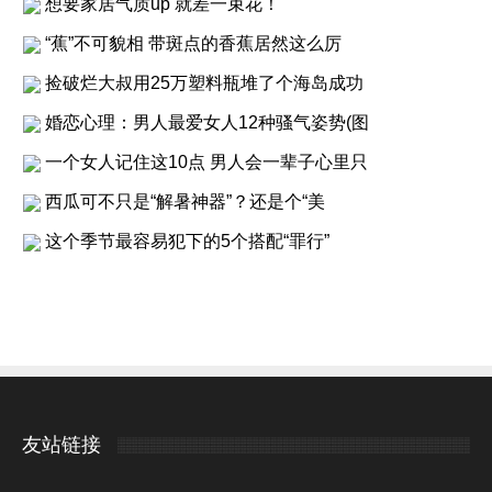
想要家居气质up 就差一束花！
“蕉”不可貌相 带斑点的香蕉居然这么厉
捡破烂大叔用25万塑料瓶堆了个海岛成功
婚恋心理：男人最爱女人12种骚气姿势(图
一个女人记住这10点 男人会一辈子心里只
西瓜可不只是“解暑神器”？还是个“美
这个季节最容易犯下的5个搭配“罪行”
友站链接