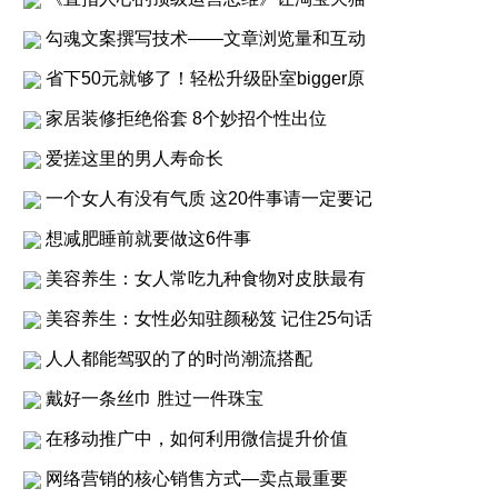
勾魂文案撰写技术——文章浏览量和互动
省下50元就够了！轻松升级卧室bigger原
家居装修拒绝俗套 8个妙招个性出位
爱搓这里的男人寿命长
一个女人有没有气质 这20件事请一定要记
想减肥睡前就要做这6件事
美容养生：女人常吃九种食物对皮肤最有
美容养生：女性必知驻颜秘笈 记住25句话
人人都能驾驭的了的时尚潮流搭配
戴好一条丝巾 胜过一件珠宝
在移动推广中，如何利用微信提升价值
网络营销的核心销售方式—卖点最重要