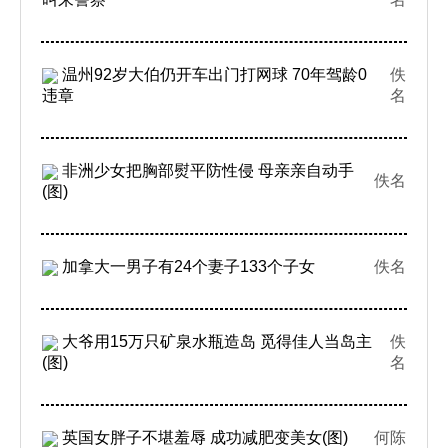
温州92岁大伯仍开车出门打网球 70年驾龄0
佚
违章
名
非洲少女把胸部熨平防性侵 母亲亲自动手
佚名
(图)
加拿大一男子有24个妻子133个子女
佚名
大爷用15万只矿泉水瓶造岛 觅得佳人当岛主
佚
(图)
名
英国女胖子不堪羞辱 成功减肥变美女(图)
何陈