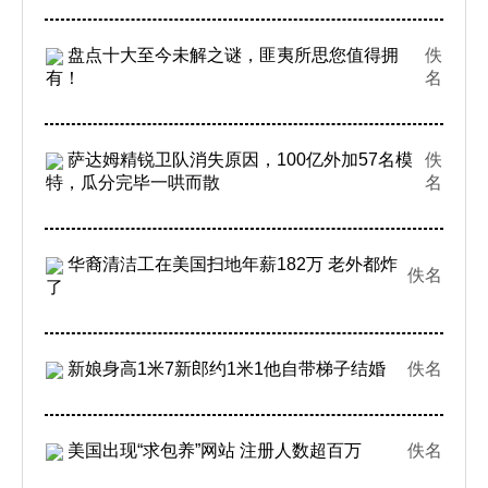
盘点十大至今未解之谜，匪夷所思您值得拥
佚
有！
名
萨达姆精锐卫队消失原因，100亿外加57名模
佚
特，瓜分完毕一哄而散
名
华裔清洁工在美国扫地年薪182万 老外都炸
佚名
了
新娘身高1米7新郎约1米1他自带梯子结婚
佚名
美国出现“求包养”网站 注册人数超百万
佚名