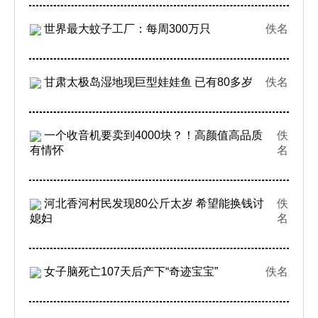
世界最大蚊子工厂：每周300万只
佚名
甘肃太极岛湿地现巨型娃娃鱼 已有80多岁
佚名
一个收音机要卖到4000块？！高颜值高品质
佚
有情怀
名
河北香河村民发现80公斤太岁 希望能换钱讨
佚
媳妇
名
女子脑死亡107天后产下“奇迹宝宝”
佚名