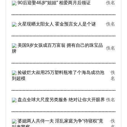
90后迎娶46岁“姐姐” 相爱两月后领证
佚名
火星现晒太阳女人 霍金预言女人是个谜
佚名
美国9岁女孩成百万富翁 拥有自己的珠宝品
佚名
牌
捡破烂大叔用25万塑料瓶堆了个海岛成功泡
佚
到超模
名
盘点全球大尺度另类服务 绝对让你大开眼界
佚名
婆媳两人共侍一夫 淫乱家庭为争“侍寝权”竟
佚
叫来警察
名