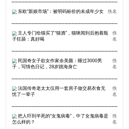
东欧“新娘市场”：被明码标价的未成年少女
佚名
主人专门给猫买了“猫酒”，猫咪闻到后抱着瓶
佚
子狂舔：真好喝
名
民国奇女子欲女作家余美颜：睡过3000男
佚
子，写情色日记，28岁跳海身亡
名
法国传奇老太太仅用一套房子做交易衣食无
佚
忧了一辈子
名
把人吓到半死的“女鬼病毒”，中了女鬼病毒是
佚
怎么样的？
名