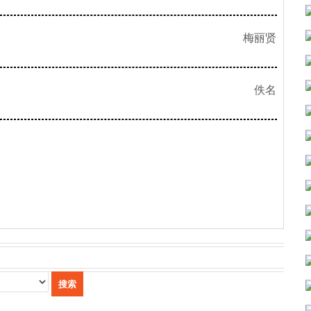
梅丽贤
佚名