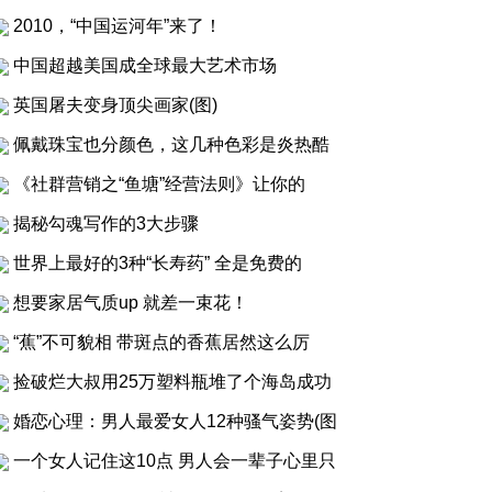
2010，“中国运河年”来了！
中国超越美国成全球最大艺术市场
英国屠夫变身顶尖画家(图)
佩戴珠宝也分颜色，这几种色彩是炎热酷
《社群营销之“鱼塘”经营法则》让你的
揭秘勾魂写作的3大步骤
世界上最好的3种“长寿药” 全是免费的
想要家居气质up 就差一束花！
“蕉”不可貌相 带斑点的香蕉居然这么厉
捡破烂大叔用25万塑料瓶堆了个海岛成功
婚恋心理：男人最爱女人12种骚气姿势(图
一个女人记住这10点 男人会一辈子心里只