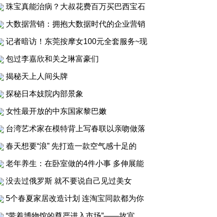
珠宝真能治病？大叔花费百万买巴西宝石
大数据营销：拥抱大数据时代的企业营销
记者暗访！东莞按摩女100元全套服务~现
包过李嘉欣和关之琳富豪们
揭秘天上人间头牌
探秘日本妓院内部景象
女性最开放的中东国家黎巴嫩
台湾艺术家在模特背上写春联以亲吻做落
春天想要“浪” 先打造一款空气感十足的
老年养生：在卧室做的4件小事 多伸展能
没去过俄罗斯 就不要说自己见过美女
5个春夏家居改造计划 连淘宝同款都为你
“带着博物馆的尊严进入市场”——故宫