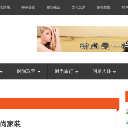
恋情感
特色美食
职场生活
文化艺术
超模档案
时
时尚珠宝
时尚旅行
明星八卦
尚家装