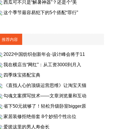
西瓜可不只是“解暑神器”？还是个“美
这个季节最容易犯下的5个搭配“罪行”
推荐内容
2022中国纺织创新年会·设计峰会将于11
我在横店当“网红”：从工资3000到月入
四季珠宝搭配宝典
《直指人心的顶级运营思维》让淘宝天猫
勾魂文案撰写技术——文章浏览量和互动
省下50元就够了！轻松升级卧室bigger原
家居装修拒绝俗套 8个妙招个性出位
爱搓这里的男人寿命长