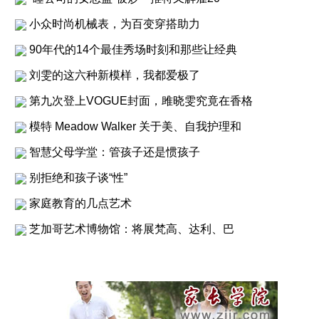
小众时尚机械表，为百变穿搭助力
90年代的14个最佳秀场时刻和那些让经典
刘雯的这六种新模样，我都爱极了
第九次登上VOGUE封面，雎晓雯究竟在香格
模特 Meadow Walker 关于美、自我护理和
智慧父母学堂：管孩子还是惯孩子
别拒绝和孩子谈“性”
家庭教育的几点艺术
芝加哥艺术博物馆：将展梵高、达利、巴