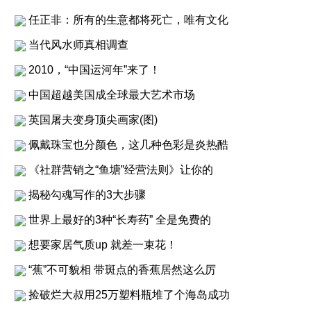
任正非：所有的生意都将死亡，唯有文化
当代风水师真相调查
2010，“中国运河年”来了！
中国超越美国成全球最大艺术市场
英国屠夫变身顶尖画家(图)
佩戴珠宝也分颜色，这几种色彩是炎热酷
《社群营销之“鱼塘”经营法则》让你的
揭秘勾魂写作的3大步骤
世界上最好的3种“长寿药” 全是免费的
想要家居气质up 就差一束花！
“蕉”不可貌相 带斑点的香蕉居然这么厉
捡破烂大叔用25万塑料瓶堆了个海岛成功