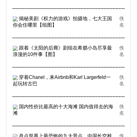
揭秘美剧《权力的游戏》拍摄地，七大王国
佚
你会住哪里【组图】
名
跟着《太阳的后裔》剧组在希腊小岛尽享最
佚
浪漫的10件事【图】
名
穿着Chanel，来Airbnb和Karl Largerfeld一
佚
起玩转古巴
名
国内性价比最高的十大海滩 国内值得去的海
佚
滩
名
盘点世界上最恐怖的九大景点，中国长空栈
佚