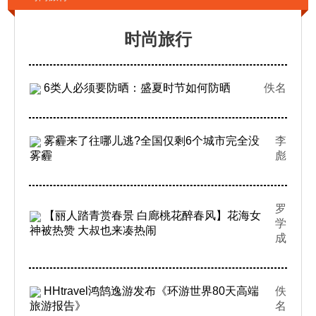
时尚旅行
6类人必须要防晒：盛夏时节如何防晒
佚名
雾霾来了往哪儿逃?全国仅剩6个城市完全没
李
雾霾
彪
罗
【丽人踏青赏春景 白廊桃花醉春风】花海女
学
神被热赞 大叔也来凑热闹
成
HHtravel鸿鹄逸游发布《环游世界80天高端
佚
旅游报告》
名