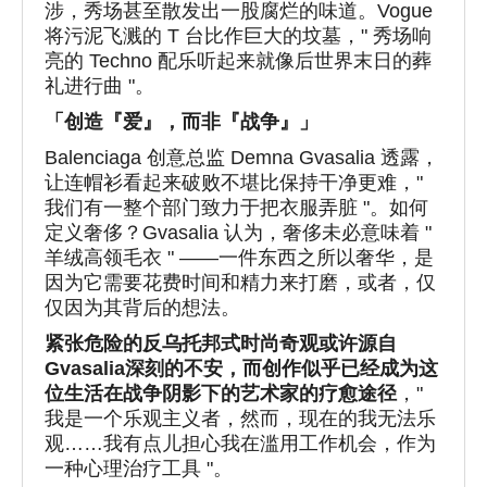
涉，秀场甚至散发出一股腐烂的味道。Vogue
将污泥飞溅的 T 台比作巨大的坟墓，" 秀场响
亮的 Techno 配乐听起来就像后世界末日的葬
礼进行曲 "。
「创造『爱』，而非『战争』」
Balenciaga 创意总监 Demna Gvasalia 透露，
让连帽衫看起来破败不堪比保持干净更难，"
我们有一整个部门致力于把衣服弄脏 "。如何
定义奢侈？Gvasalia 认为，奢侈未必意味着 "
羊绒高领毛衣 " ——一件东西之所以奢华，是
因为它需要花费时间和精力来打磨，或者，仅
仅因为其背后的想法。
紧张危险的
反乌托邦式时尚奇观或许源自
Gvasalia
深刻的不安，而创作似乎已经成为这
位生活在战争阴影下的艺术家的疗愈途径
，"
我是一个乐观主义者，然而，现在的我无法乐
观……我有点儿担心我在滥用工作机会，作为
一种心理治疗工具 "。