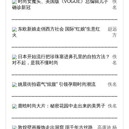
时尚女魔头、美国版《VOGUE》总编辑儿子
佚
确诊新冠
名
东欧新娘走俏西方社会 国际“红娘”生意红
赵远
火
方
日本开始流行把珍珠塞进鼻孔里的自拍方法？
佚
对不起，是我不懂时尚
名
姚晨街拍霸气“炫腹” 引领孕期时尚潮流
佚名
鹿晗时尚大片：秘密花园中走出来的美男子
佚名
敦煌壁画服饰走出洞窟 现千年古丝路
高康迪 杨