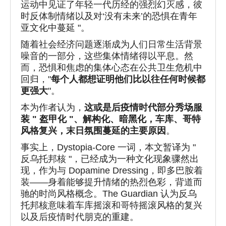
运动中见证了年轻一代历经的强烈幻灭感，彼
时反体制情绪以及对‘没有未来’的恐惧在青年
亚文化中蔓延 "。
随着社会经济问题逐渐成为人们日常生活背景
噪音的一部分，这些集体情绪得以平息。然
而，恐惧和焦虑的集体心态在公共卫生危机中
回归，"
每个人都想证明他们比以往任何时候都
更强大
"。
本为作者认为，
这或是后疫情时代部分秀场服
装 " 盔甲化 "、解构化、暗黑化，车库、哥特
风格复兴，末日氛围蔓延的主要原因
。
事实上，Dystopia-Core 一词，本文暂译为 "
反乌托邦核 "，已经成为一种文化现象骤然出
现，作为与 Dopamine Dressing，即多巴胺着
装——身着能够提升情绪的热烈色彩，背道而
驰的时尚风格概念。The Guardian 认为反乌
托邦核意味着车库摇滚和哥特摇滚风格的复兴
以及后疫情时代朋克的重建。