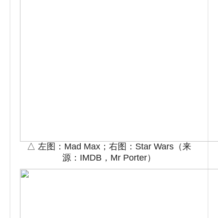
△ 左图：Mad Max；右图：Star Wars（来
源：IMDB，Mr Porter）