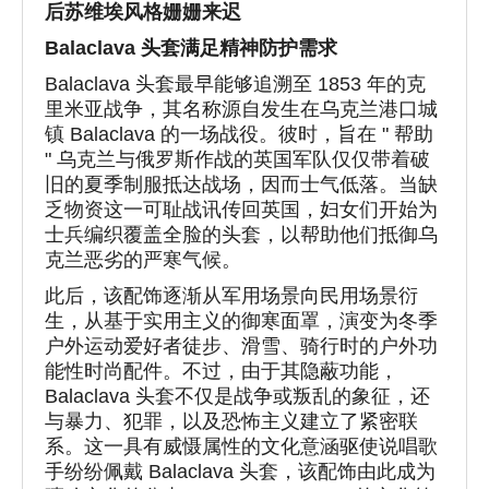
后苏维埃风格姗姗来迟
Balaclava 头套满足精神防护需求
Balaclava 头套最早能够追溯至 1853 年的克
里米亚战争，其名称源自发生在乌克兰港口城
镇 Balaclava 的一场战役。彼时，旨在 " 帮助
" 乌克兰与俄罗斯作战的英国军队仅仅带着破
旧的夏季制服抵达战场，因而士气低落。当缺
乏物资这一可耻战讯传回英国，妇女们开始为
士兵编织覆盖全脸的头套，以帮助他们抵御乌
克兰恶劣的严寒气候。
此后，该配饰逐渐从军用场景向民用场景衍
生，从基于实用主义的御寒面罩，演变为冬季
户外运动爱好者徒步、滑雪、骑行时的户外功
能性时尚配件。不过，由于其隐蔽功能，
Balaclava 头套不仅是战争或叛乱的象征，还
与暴力、犯罪，以及恐怖主义建立了紧密联
系。这一具有威慑属性的文化意涵驱使说唱歌
手纷纷佩戴 Balaclava 头套，该配饰由此成为