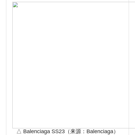
△ Balenciaga SS23（来源：Balenciaga）