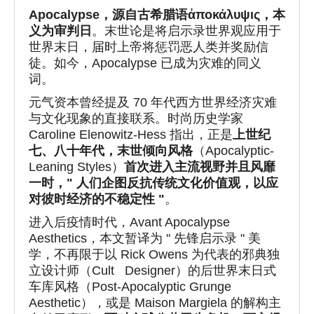
Apocalypse
，源自古希腊语
ἀ
ποκάλυψις
，本
义为审判日
。末世论是将启示录世界观应用于
世界末日，届时上帝将惩罚恶人类并奖励信
徒。如今，Apocalypse 已成为灾难的同义
词。
元气资本曾经提及 70 年代西方世界经济灾难
与文化现象的直接联系。时尚历史学家
Caroline Elenowitz-Hess 指出，正是
上
世纪
七、八十年代，末世倾向风格
（Apocalyptic-
Leaning Styles）
首次进入主流视野并且风靡
一时，" 人们企图反抗传统文化价值观，以应
对彼时经济的不稳定性 "
。
进入后疫情时代，Avant Apocalypse
Aesthetics，本文暂译为 " 先锋启示录 " 美
学，不再限于以 Rick Owens 为代表的邪典独
立设计师（Cult Designer）的后世界末日式
车库风格（Post-Apocalyptic Grunge
Aesthetic），或是 Maison Margiela 的解构主