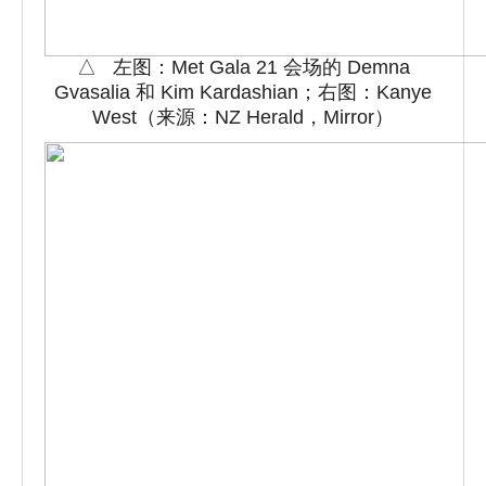
△ 左图：Met Gala 21 会场的 Demna
Gvasalia 和 Kim Kardashian；右图：Kanye
West（来源：NZ Herald，Mirror）