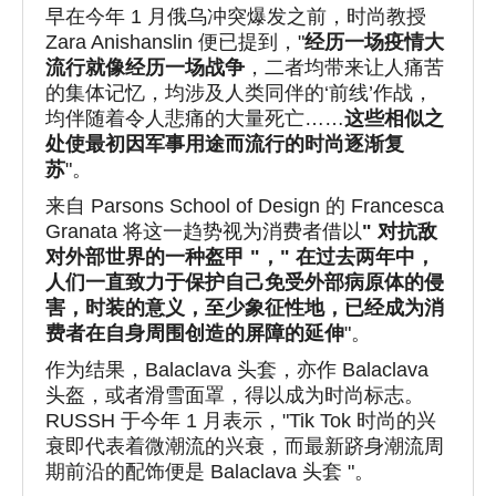
早在今年 1 月俄乌冲突爆发之前，时尚教授
Zara Anishanslin 便已提到，"
经历一场疫情大
流行就像经历一场战争
，二者均带来让人痛苦
的集体记忆，均涉及人类同伴的‘前线’作战，
均伴随着令人悲痛的大量死亡……
这些相似之
处使最初因军事用途而流行的时尚逐渐复
苏
"。
来自 Parsons School of Design 的 Francesca
Granata 将这一趋势视为消费者借以
" 对抗敌
对外部世界的一种盔甲 "，" 在过去两年中，
人们一直致力于保护自己免受外部病原体的侵
害，时装的意义，至少象征性地，已经成为消
费者在自身周围创造的屏障的延伸
"。
作为结果，Balaclava 头套，亦作 Balaclava
头盔，或者滑雪面罩，得以成为时尚标志。
RUSSH 于今年 1 月表示，"Tik Tok 时尚的兴
衰即代表着微潮流的兴衰，而最新跻身潮流周
期前沿的配饰便是 Balaclava 头套 "。