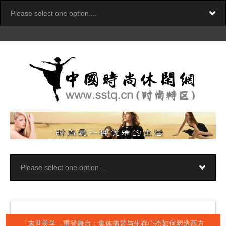
「末世美学」重登舞台：集体痛苦与生存心态如何塑造西方