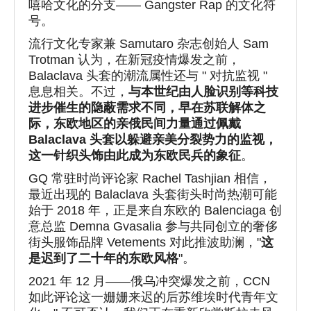
嘻哈文化的分支—— Gangster Rap 的文化符
号。
流行文化专家兼 Samutaro 杂志创始人 Sam
Trotman 认为，在新冠疫情爆发之前，
Balaclava 头套的潮流属性还与 " 对抗监视 "
息息相关。不过，
与本世纪由人脸识别等科技
进步催生的隐蔽需求不同，早在苏联解体之
际，东欧地区的亲俄民间力量通过佩戴
Balaclava 头套以躲避亲美分裂势力的监视，
这一针织头饰由此成为东欧民兵的象征
。
GQ 常驻时尚评论家 Rachel Tashjian 相信，
最近出现的 Balaclava 头套街头时尚热潮可能
始于 2018 年，正是来自东欧的 Balenciaga 创
意总监 Demna Gvasalia 参与共同创立的奢侈
街头服饰品牌 Vetements 对此推波助澜，"
这
是迟到了二十年的东欧风格
"。
2021 年 12 月——俄乌冲突爆发之前，CCN
如此评论这一姗姗来迟的后苏维埃时代青年文