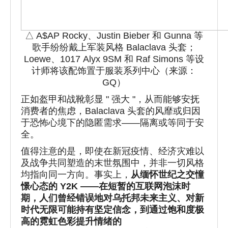
△ A$AP Rocky、Justin Bieber 和 Gunna 等
歌手纷纷戴上军装风格 Balaclava 头套；
Loewe、1017 Alyx 9SM 和 Raf Simons 等设
计师将该配饰置于服装系列中心（来源：
GQ）
正如盔甲和战靴彰显 " 强大 "，从而能够安抚
消费者的焦虑，Balaclava 头套的风靡或归因
于恐怖心境下的隐匿需求——隔离或等同于安
全。
值得注意的是，即使在新冠疫情、经济灾难以
及战争共同塑造的末世氛围中，并非一切风格
均指向同一方向。事实上，
从缅怀世纪之交憧
憬心态的 Y2
K ——
在短暂的互联网泡沫时
期，人们曾经错误地对乌托邦未来主义、对新
时代无限可能持有坚定信念，到通过饱和度极
高的霓虹色彩提升情绪的