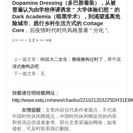
D
opamine
Dr
essing
（多巴胺着装），从被
普遍认为由学校停课诱发 " 大学体验幻想 " 的
D
ark
A
cademia
（暗黑学术）
，到渴望逃离危
险城市、践行乡村生活方式的 C
ottage
Core
，后疫情时代时尚风格显著 " 分化 "。
|<<
<<
<
1
2
>
>>
>>|
·上一篇文章：
00后大二女生：撸猫撸狗过时了，开个沉
浸式撸鸭店吧
·下一篇文章：无
转载请注明转载网址：
http://www.sstq.cn/news/chaoliu/221021203225DH31E
友情提醒
：文章内容仅代表作者观点，不代表
中国时尚休闲网观点，中国时尚休闲网提供的内容
和资讯仅供读者参考。部分文章采编自网络，如有
侵权，可及时联系我们删除。