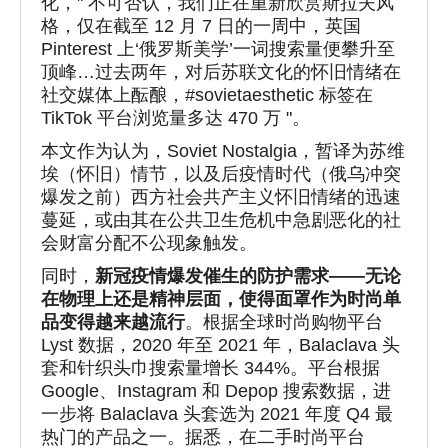
化，" 不可否认，我们正在重新欣赏斯拉夫风
格，仅在截至 12 月 7 日的一周中，英国
Pinterest 上‘俄罗斯美学’一词搜索量便攀升至
顶峰…过去两年，对后苏联文化的怀旧情绪在
社交媒体上酝酿，#sovietaesthetic 标签在
TikTok 平台浏览量多达 470 万 "。
本文作为认为，Soviet Nostalgia，暂译为苏维
埃（怀旧）情节，以及后疫情时代（俄乌冲突
爆发之前）西方社会共产主义怀旧情绪的迅速
蔓延，或由其在公共卫生危机中急剧恶化的社
会财富分配不公现象触发。
同时，
新冠疫情爆发催生的防护需求——无论
在物理上还是精神层面，使得面罩作为时尚单
品变得越来越流行
。根据全球时尚购物平台
Lyst 数据，2020 年至 2021 年，Balaclava 头
套和针织头巾搜索量增长 344%。平台根据
Google、Instagram 和 Depop 搜索数据，进
一步将 Balaclava 头套选为 2021 年度 Q4 最
热门的产品之一。据悉，在二手时尚平台