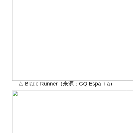
△ Blade Runner（来源：GQ Espa ñ a）