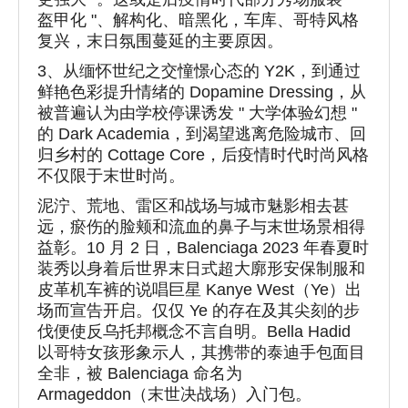
盔甲化 "、解构化、暗黑化，车库、哥特风格
复兴，末日氛围蔓延的主要原因。
3、从缅怀世纪之交憧憬心态的 Y2K，到通过
鲜艳色彩提升情绪的 Dopamine Dressing，从
被普遍认为由学校停课诱发 " 大学体验幻想 "
的 Dark Academia，到渴望逃离危险城市、回
归乡村的 Cottage Core，后疫情时代时尚风格
不仅限于末世时尚。
泥泞、荒地、雷区和战场与城市魅影相去甚
远，瘀伤的脸颊和流血的鼻子与末世场景相得
益彰。10 月 2 日，Balenciaga 2023 年春夏时
装秀以身着后世界末日式超大廓形安保制服和
皮革机车裤的说唱巨星 Kanye West（Ye）出
场而宣告开启。仅仅 Ye 的存在及其尖刻的步
伐便使反乌托邦概念不言自明。Bella Hadid
以哥特女孩形象示人，其携带的泰迪手包面目
全非，被 Balenciaga 命名为
Armageddon（末世决战场）入门包。