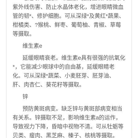
紫外线伤害、防止水晶体老化，增进眼睛微血
管的韧*、修护细胞。可从深绿*及黄红*蔬果、
柑橘类、?猴桃、鲜枣、葡萄柚、青椒、草莓
等摄取。
维生素e
延缓眼睛衰老。维生素e具有很强的抗氧化
*，它能减少眼球中的自由基，延缓眼睛老
化。可从深绿*蔬菜、小麦胚芽、胚芽油、
肝、肉杏仁、葵花籽等摄取。
锌
预防黄斑病变。缺乏锌与黄斑部病变相当
有关系。锌摄取不足，影响维生素a的运作，
导致视力下降，昏暗中视物不清。可从牡蛎等
贝类、瘦肉、黑芝麻、榛子、核桃等摄取。