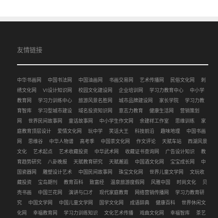
友情链接
中华书画网
中国书法网
中国油画网
书画交易网
艺术传播网
民俗文化网
刺
绣文化网
VI设计知识网
校园文化建设网
企业培训网
学习力教育中心
中小学
教育网
学习力训练中心
旅游风景名胜网
城市品牌建设网
家长学院
学习力教
育智库
学习型城市建设
域名投资知识网
意志力教育
健康生活网
营销策划
网
世界民间故事网
童话故事网
中小学生作文网
余建祥工作室
思维训练
家
庭教育顶层设计
爱情文化网
玩中学
笑话大王
科技前沿
趣味地理
中国书画
网
思维谷
中华人物谱
高考季
中国茶文化网
作文评论
天赋车站
西湖风景
文化
艺术起点
艺术收藏投资
中华武术网
收藏证书查询网
广告设计知识
教
育趋势研究
八卦晚报
天赋教育研究
天赋邂逅
中国酒文化网
宝宝成长网
中
国瓷器网
雕塑设计艺术
中国民间故事网
珠宝文化网
世界儿童文学网
文玩收
藏投资
宝岛期刊
教育百科
致富经
温泉旅游度假网
风雅中国
时尚文化
贝
壳书画
中国兰花网
演讲与口才
现代家庭教育
网络营销传播网
学习力教育研
究
中国文学网
中国儿童文学网
国学文化网
成语辞典
健康百科
世界休闲文
化网
幸福教育网
学习力训练知识
文化艺术传播
戏曲文化网
幸福智库
茶艺