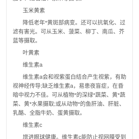
玉米黄素
降低老年*黄斑部病变。还可以抗氧化、过
滤有害光。可从玉米、菠菜、柳丁、南瓜、芥
蓝等摄取。
叶黄素
维生素a
维生素a会和视紫蛋白结合产生视紫，有助
视神经传导;缺乏维生素a，易患夜盲症，在昏
暗中视力不佳。可从植物*的深绿*蔬菜、黄*蔬
菜、黄*水果摄取;或从动物*的鱼肝油、肝脏、
乳酪、全脂牛奶、蛋黄摄取。
维生素c
增进眼球健康。维生素c能防止视网膜受到