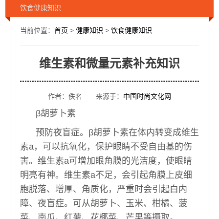
饮食健康知识
当前位置：
首页
>
健康知识
>
饮食健康知识
维生素和微量元素补充知识
作者：佚名 来源于：
中国时尚文化网
β胡萝卜素
预防夜盲症。β胡萝卜素在体内转变成维生
素a，可以抗氧化，保护眼睛不受自由基的伤
害。维生素a可增加眼角膜的光洁度，使眼睛
明亮有神。维生素a不足，会引起角膜上皮细
胞脱落、增厚、角质化，严重时会引起白内
障、夜盲症。可从胡萝卜、玉米、柑橘、菠
菜、南瓜、红薯、花椰菜、芒果等摄取。