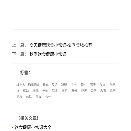
上一篇
：
夏天健康饮食小常识-夏季食物推荐
下一篇
：
秋季饮食健康小常识
标签：
维生素
微量元素
补充
知识
减肥
中国
美国
孩子
发展
余建
祥
运动
国际
全球
饮食
国家
家长
经济
如何
教育
世界
美容
珍珠
美媒
合作
【
相关文章
】
饮食健康小常识大全