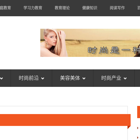
庭教育
学习力教育
教育理论
健康知识
阅读写作
时尚前沿
美容美体
时尚产业