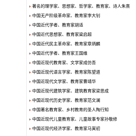
著名的理学家、思想家、哲学家、教育家、诗人朱熹
中国无产阶级革命家、教育家李大钊
中国近代学者、教育家胡适
中国近代思想家、教育家粱启超
中国近代民主革命家、教育家章炳麟
中国近代学者、教育家王国维
中国近现代教育家、文学家成仿吾
中国近现代语言学家、教育家陈望道
中国近现代文学家、教育家曹靖华
中国近现代建筑学家、建筑教育家梁思成
中国近现代历史学家、教育家范文澜
中国著名教育家、乡村教育的圣人陶行知
中国近现代儿童教育家、儿童故事专家孙敬修
中国近现代经济学家、教育家马寅初