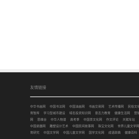
友情链接
中华书画网
中国书法网
中国油画网
书画交易网
艺术传播网
民俗文
育智库
学习型城市建设
域名投资知识网
意志力教育
健康生活网
营
网
思维谷
中华人物谱
高考季
中国茶文化网
作文评论
天赋车站
中国瓷器网
雕塑设计艺术
中国民间故事网
珠宝文化网
世界儿童文学
育研究
中国文学网
中国儿童文学网
国学文化网
成语辞典
健康百科