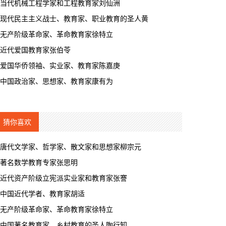
当代机械工程学家和工程教育家刘仙洲
现代民主主义战士、教育家、职业教育的圣人黄
无产阶级革命家、革命教育家徐特立
近代爱国教育家张伯苓
爱国华侨领袖、实业家、教育家陈嘉庚
中国政治家、思想家、教育家康有为
猜你喜欢
唐代文学家、哲学家、散文家和思想家柳宗元
著名数学教育专家张思明
近代资产阶级立宪派实业家和教育家张謇
中国近代学者、教育家胡适
无产阶级革命家、革命教育家徐特立
中国著名教育家、乡村教育的圣人陶行知