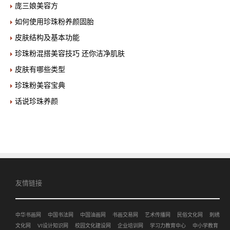
庞三娘美容方
如何使用珍珠粉养颜固胎
皮肤结构及基本功能
珍珠粉混搭美容技巧 还你洁净肌肤
皮肤有哪些类型
珍珠粉美容宝典
话说珍珠养颜
友情链接
中华书画网
中国书法网
中国油画网
书画交易网
艺术传播网
民俗文化网
刺绣
文化网
VI设计知识网
校园文化建设网
企业培训网
学习力教育中心
中小学教育