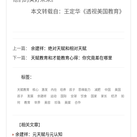
本文转载自：王定华《透视美国教育》
上一篇
：
余建祥：绝对天赋和相对天赋
下一篇
：
天赋教育和才能教育心得：你究竟差在哪里
标签：
天赋教育
核心
激发
内在
培养
孩子
思维能力
减肥
中国
美国
孩子
发展
余建祥
运动
国际
全球
饮食
国家
家长
经济
如
何
教育
世界
美容
珍珠
美媒
合作
【
相关文章
】
余建祥：元天赋与元认知