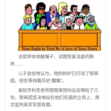
法官拼命地敲锤子，试图恢复法庭的秩
序……
儿子自信地认为，他的辩护已打动了陪审
团。他在等待着历史“翻案”。
谁知亨利克老师把陪审团叫出去嘀咕了几
句，陪审团坚决地站在他们先祖的立场上，再
次宣判英军军官有罪。