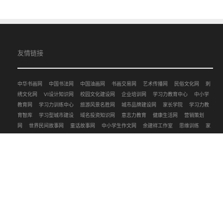
友情链接
中华书画网
中国书法网
中国油画网
书画交易网
艺术传播网
民俗文化网
刺
绣文化网
VI设计知识网
校园文化建设网
企业培训网
学习力教育中心
中小学
教育网
学习力训练中心
旅游风景名胜网
城市品牌建设网
家长学院
学习力教
育智库
学习型城市建设
域名投资知识网
意志力教育
健康生活网
营销策划
网
世界民间故事网
童话故事网
中小学生作文网
余建祥工作室
思维训练
家
庭教育顶层设计
爱情文化网
玩中学
笑话大王
科技前沿
趣味地理
中国书画
网
思维谷
中华人物谱
高考季
中国茶文化网
作文评论
天赋车站
西湖风景
文化
艺术起点
艺术收藏投资
中华武术网
收藏证书查询网
广告设计知识
教
育趋势研究
八卦晚报
天赋教育研究
天赋邂逅
中国酒文化网
宝宝成长网
中
国瓷器网
雕塑设计艺术
中国民间故事网
珠宝文化网
世界儿童文学网
文玩收
藏投资
宝岛期刊
教育百科
致富经
温泉旅游度假网
风雅中国
时尚文化
贝
壳书画
中国兰花网
演讲与口才
现代家庭教育
网络营销传播网
学习力教育研
究
中国文学网
中国儿童文学网
国学文化网
成语辞典
健康百科
世界休闲文
化网
幸福教育网
学习力训练知识
文化艺术传播
戏曲文化网
幸福智库
茶艺