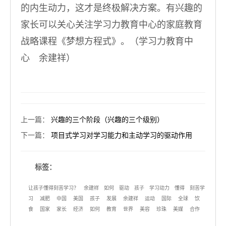
的内生动力，这才是终极解决方案。有兴趣的
家长可以关心关注学习力教育中心的家庭教育
战略课程《梦想方程式》。（学习力教育中
心 余建祥）
上一篇
：
兴趣的三个阶段（兴趣的三个级别）
下一篇
：
项目式学习对学习能力和主动学习的驱动作用
标签：
让孩子懂得刻苦学习？
余建祥
如何
驱动
孩子
学习动力
懂得
刻苦学
习
减肥
中国
美国
孩子
发展
余建祥
运动
国际
全球
饮
食
国家
家长
经济
如何
教育
世界
美容
珍珠
美媒
合作