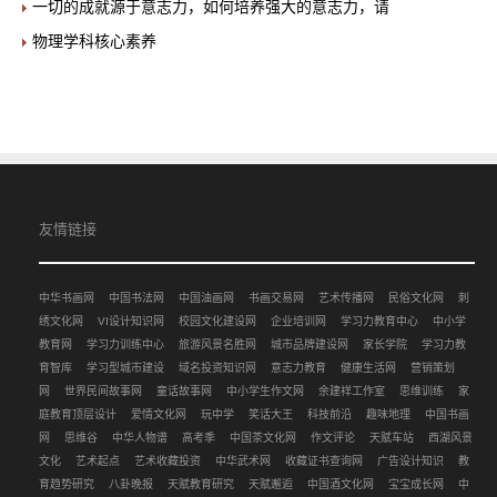
一切的成就源于意志力，如何培养强大的意志力，请
物理学科核心素养
友情链接
中华书画网
中国书法网
中国油画网
书画交易网
艺术传播网
民俗文化网
刺
绣文化网
VI设计知识网
校园文化建设网
企业培训网
学习力教育中心
中小学
教育网
学习力训练中心
旅游风景名胜网
城市品牌建设网
家长学院
学习力教
育智库
学习型城市建设
域名投资知识网
意志力教育
健康生活网
营销策划
网
世界民间故事网
童话故事网
中小学生作文网
余建祥工作室
思维训练
家
庭教育顶层设计
爱情文化网
玩中学
笑话大王
科技前沿
趣味地理
中国书画
网
思维谷
中华人物谱
高考季
中国茶文化网
作文评论
天赋车站
西湖风景
文化
艺术起点
艺术收藏投资
中华武术网
收藏证书查询网
广告设计知识
教
育趋势研究
八卦晚报
天赋教育研究
天赋邂逅
中国酒文化网
宝宝成长网
中