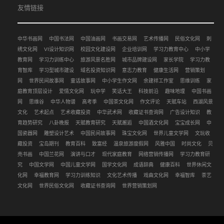
友情链接
中华书画网
中国书法网
中国油画网
书画交易网
艺术传播网
民俗文化网
刺
绣文化网
VI设计知识网
校园文化建设网
企业培训网
学习力教育中心
中小学
教育网
学习力训练中心
旅游风景名胜网
城市品牌建设网
家长学院
学习力教
育智库
学习型城市建设
域名投资知识网
意志力教育
健康生活网
营销策划
网
世界民间故事网
童话故事网
中小学生作文网
余建祥工作室
思维训练
家
庭教育顶层设计
爱情文化网
玩中学
笑话大王
科技前沿
趣味地理
中国书画
网
思维谷
中华人物谱
高考季
中国茶文化网
作文评论
天赋车站
西湖风景
文化
艺术起点
艺术收藏投资
中华武术网
收藏证书查询网
广告设计知识
教
育趋势研究
八卦晚报
天赋教育研究
天赋邂逅
中国酒文化网
宝宝成长网
中
国瓷器网
雕塑设计艺术
中国民间故事网
珠宝文化网
世界儿童文学网
文玩收
藏投资
宝岛期刊
教育百科
致富经
温泉旅游度假网
风雅中国
时尚文化
贝
壳书画
中国兰花网
演讲与口才
现代家庭教育
网络营销传播网
学习力教育研
究
中国文学网
中国儿童文学网
国学文化网
成语辞典
健康百科
世界休闲文
化网
幸福教育网
学习力训练知识
文化艺术传播
戏曲文化网
幸福智库
茶艺
文化网
世界民俗文化网
收藏证书查询网
世界营销策划网