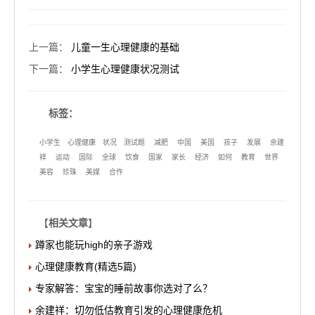
上一篇
：
儿童一生心理健康的基础
下一篇
：
小学生心理健康状况测试
标签：
小学生
心理健康
状况
测试题
减肥
中国
美国
孩子
发展
余建
祥
运动
国际
全球
饮食
国家
家长
经济
如何
教育
世界
美容
珍珠
美媒
合作
【
相关文章
】
蹲家也能玩high的亲子游戏
心理健康教育(精选5篇)
专家解答：宝宝的睡前故事你选对了么？
余建祥：切勿低估教育引发的心理健康危机